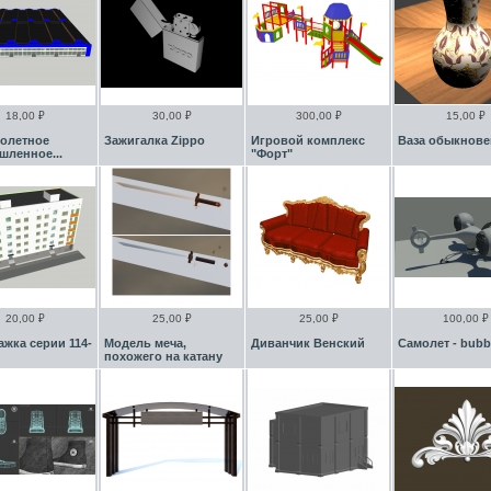
18,00 ₽
30,00 ₽
300,00 ₽
15,00 ₽
ролетное
Зажигалка Zippo
Игровой комплекс
Ваза обыкнове
ленное...
"Форт"
20,00 ₽
25,00 ₽
25,00 ₽
100,00 ₽
ажка серии 114-
Модель меча,
Диванчик Венский
Самолет - bubb
похожего на катану