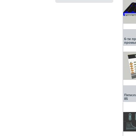
6-ти п
промыш
Пятиэт
85