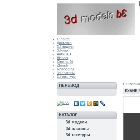
О сайте
Доставка
3d модели
3d-max
AutoCAD
Blender
Cinema 4d
Zbrush
Rhinoceros
3d плагины
3d текстуры
На главну
ПЕРЕВОД
КУБИК-
КАТАЛОГ
3d модели
3d плагины
3d текстуры