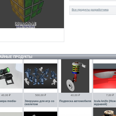
Все продукты разработчика
АЙНЫЕ ПРОДУКТЫ
40,00 ₽
500,00 ₽
40,00 ₽
7,00 ₽
мера media-
Зверушка для игр со
Подвеска автомобиля
Izula knife (Но
скелетом
муравей)