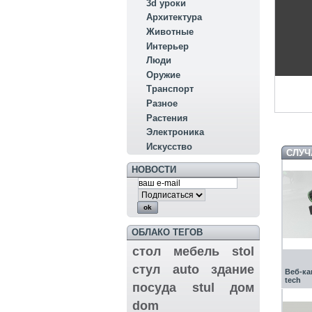
3d уроки
Архитектура
Животные
Интерьер
Люди
Оружие
Транспорт
Разное
Растения
Электроника
Искусство
СЛУЧ
НОВОСТИ
ОБЛАКО ТЕГОВ
стол
мебель
stol
стул
auto
здание
Веб-ка
tech
посуда
stul
дом
dom