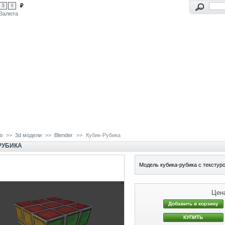
₽
$
€
Валюта
ю
>>
3d модели
>>
Blender
>>
Кубик-Рубика
РУБИКА
Модель кубика-рубика с текстур
Цен